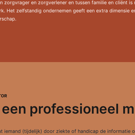
 zorgvrager en zorgverlener en tussen familie en cliënt is
k. Het zelfstandig ondernemen geeft een extra dimensie en
rschap.
TOR
 een professioneel 
 iemand (tijdelijk) door ziekte of handicap de informatie o