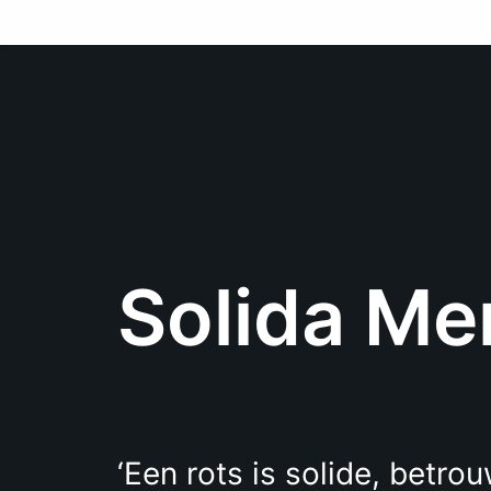
Ga
naar
de
inhoud
Solida Me
‘Een rots is solide, betro