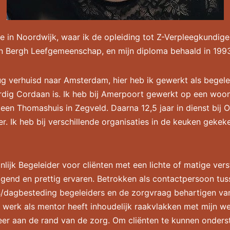
re in Noordwijk, waar ik de opleiding tot Z-Verpleegkundig
en Bergh Leefgemeenschap, en mijn diploma behaald in 199
g verhuisd naar Amsterdam, hier heb ik gewerkt als begele
dig Cordaan is. Ik heb bij Amerpoort gewerkt op een woon
j een Thomashuis in Zegveld. Daarna 12,5 jaar in dienst bij
r. Ik heb bij verschillende organisaties in de keuken gekeke
nlijk Begeleider voor cliënten met een lichte of matige ver
dagend en prettig ervaren. Betrokken als contactpersoon tuss
s/dagbesteding begeleiders en de zorgvraag behartigen van 
 werk als mentor heeft inhoudelijk raakvlakken met mijn we
eer aan de rand van de zorg. Om cliënten te kunnen onders