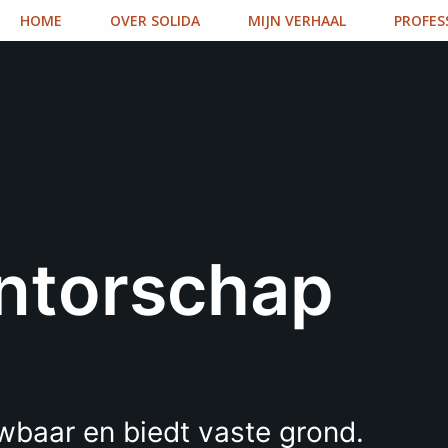
HOME
OVER SOLIDA
MIJN VERHAAL
PROFES
ntorschap
uwbaar en biedt vaste grond.